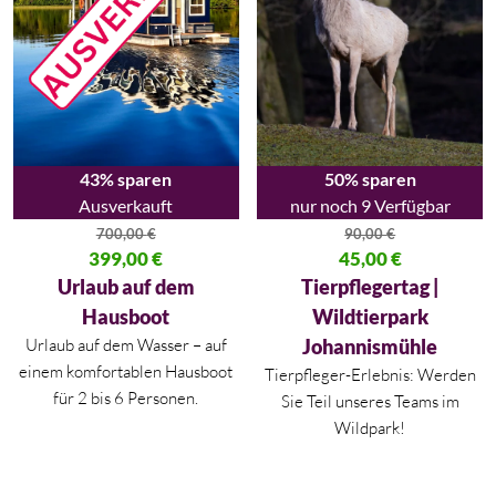
43% sparen
50% sparen
Ausverkauft
nur noch 9 Verfügbar
700,00
€
90,00
€
Ursprünglicher Preis war: 700,00 €
399,00
€
Ursprünglicher Preis war: 90,00
45,00
€
Aktueller Preis ist: 399,00 €.
Aktueller Preis ist: 45,00 €.
Urlaub auf dem
Tierpflegertag |
Hausboot
Wildtierpark
Urlaub auf dem Wasser – auf
Johannismühle
einem komfortablen Hausboot
Tierpfleger-Erlebnis: Werden
für 2 bis 6 Personen.
Sie Teil unseres Teams im
Wildpark!