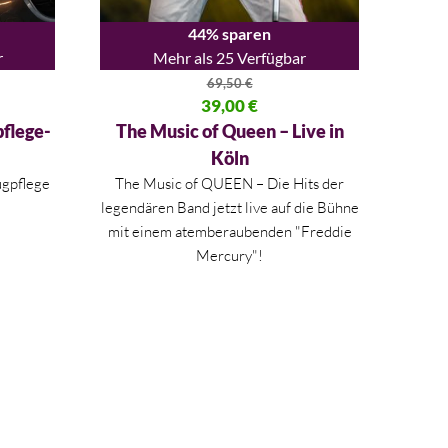
44% sparen
r
Mehr als 25 Verfügbar
69,50
€
,00 €
Ursprünglicher Preis war: 69,50 €
39,00
€
Aktueller Preis ist: 39,00 €.
pflege-
The Music of Queen – Live in
Köln
ugpflege
The Music of QUEEN – Die Hits der
legendären Band jetzt live auf die Bühne
mit einem atemberaubenden "Freddie
Mercury"!