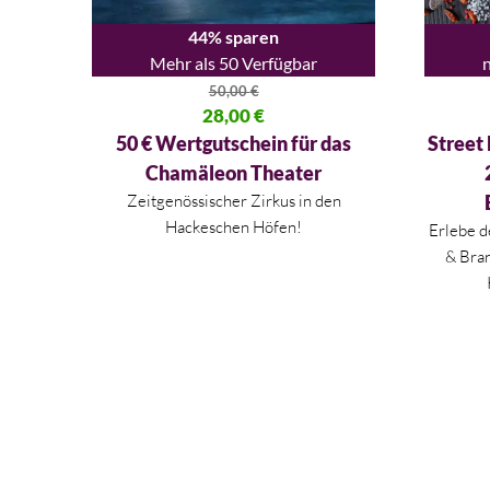
44% sparen
Mehr als 50 Verfügbar
n
50,00
€
Ursprünglicher Preis war: 50,00 €
28,00
€
Ursprüng
Aktueller Preis ist: 28,00 €.
Aktueller
50 € Wertgutschein für das
Street
Chamäleon Theater
Zeitgenössischer Zirkus in den
Hackeschen Höfen!
Erlebe 
&
Bra