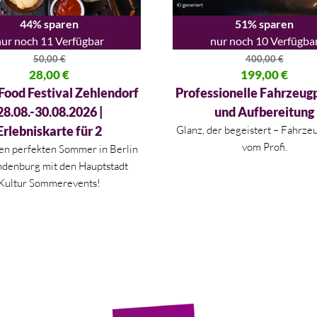
44% sparen
51% sparen
ur noch 11 Verfügbar
nur noch 10 Verfügba
50,00
€
400,00
€
licher Preis war: 50,00 €
28,00
€
Ursprünglicher Preis war: 400
199,00
€
 Preis ist: 28,00 €.
Aktueller Preis ist: 199,00 €.
 Food Festival Zehlendorf
Professionelle Fahrzeug
28.08.-30.08.2026 |
und Aufbereitung
Erlebniskarte für 2
Glanz, der begeistert – Fahrze
vom Profi.
den perfekten Sommer in
Berlin
ndenburg
mit den Hauptstadt
Kultur Sommerevents!