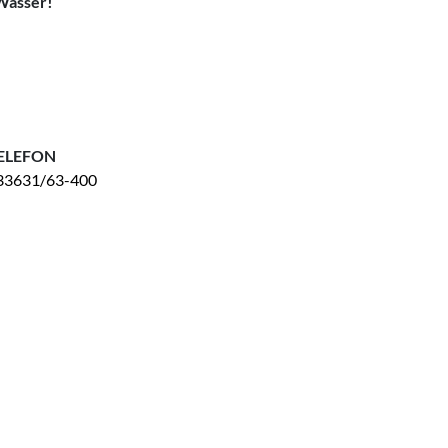
Wasser!
ELEFON
33631/63-400