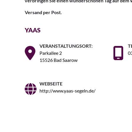
verbringen Sie einen wunderschönen Tag auf dem 
Versand per Post.
YAAS
VERANSTALTUNGSORT:
T
Parkallee 2
0
15526 Bad Saarow
WEBSEITE
http://www.yaas-segeln.de/