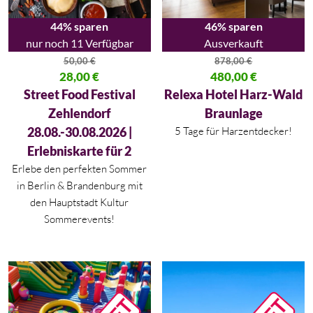
44% sparen
46% sparen
nur noch 11 Verfügbar
Ausverkauft
50,00
€
878,00
€
Ursprünglicher Preis war: 50,00 €
28,00
€
Ursprünglicher Preis war: 878,
480,00
€
Aktueller Preis ist: 28,00 €.
Aktueller Preis ist: 480,00 €.
Street Food Festival
Relexa Hotel Harz-Wald
Zehlendorf
Braunlage
28.08.-30.08.2026 |
5 Tage für Harzentdecker!
Erlebniskarte für 2
Erlebe den perfekten Sommer
in
Berlin
&
Brandenburg
mit
den Hauptstadt Kultur
Sommerevents!