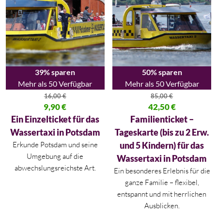
39% sparen
50% sparen
Mehr als 50 Verfügbar
Mehr als 50 Verfügbar
16,00
€
85,00
€
Ursprünglicher Preis war: 16,00 €
9,90
€
Ursprünglicher Preis war: 85,00
42,50
€
Aktueller Preis ist: 9,90 €.
Aktueller Preis ist: 42,50 €.
Ein Einzelticket für das
Familienticket –
Wassertaxi in Potsdam
Tageskarte (bis zu 2 Erw.
Erkunde Potsdam und seine
und 5 Kindern) für das
Umgebung auf die
Wassertaxi in Potsdam
abwechslungsreichste Art.
Ein besonderes Erlebnis für die
ganze Familie – flexibel,
entspannt und mit herrlichen
Ausblicken.