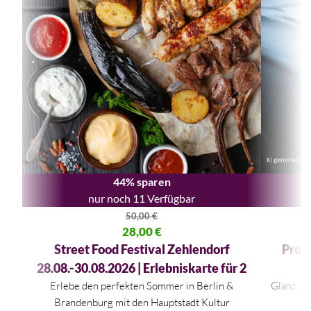
44% sparen
nur noch 11 Verfügbar
50,00
€
Ursprünglicher Preis war: 50,00 €
28,00
€
Ursprüngli
Aktueller Preis ist: 28,00 €.
Aktueller P
Street Food Festival Zehlendorf
Profe
28.08.-30.08.2026 | Erlebniskarte für 2
Erlebe den perfekten Sommer in
Berlin
&
Glanz, d
Brandenburg
mit den Hauptstadt Kultur