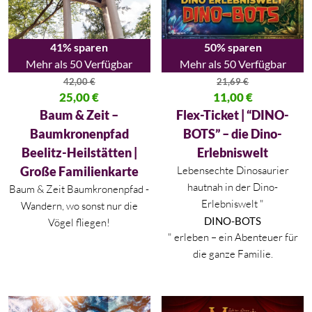
50% sparen
41% sparen
Mehr als 50 Verfügbar
Mehr als 50 Verfügbar
21,69
€
42,00
€
Ursprünglicher Preis war: 21,69
11,00
€
Ursprünglicher Preis war: 42,00 €
25,00
€
Aktueller Preis ist: 11,00 €.
Aktueller Preis ist: 25,00 €.
Flex-Ticket | “DINO-
Baum & Zeit –
BOTS” – die Dino-
Baumkronenpfad
Erlebniswelt
Beelitz-Heilstätten |
Lebensechte Dinosaurier
Große Familienkarte
hautnah in der Dino-
Baum & Zeit Baumkronenpfad -
Erlebniswelt "
Wandern, wo sonst nur die
DINO-BOTS
Vögel fliegen!
" erleben – ein Abenteuer für
die ganze Familie.