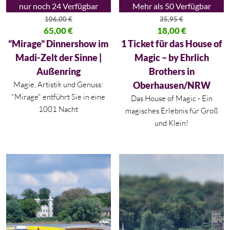
nur noch 24 Verfügbar
Mehr als 50 Verfügbar
106,00
€
35,95
€
Ursprünglicher Preis war: 106,00 €
65,00
€
Ursprünglicher Preis war: 35,95
18,00
€
Aktueller Preis ist: 65,00 €.
Aktueller Preis ist: 18,00 €.
“Mirage” Dinnershow im
1 Ticket für das House of
Madi-Zelt der Sinne |
Magic – by Ehrlich
Außenring
Brothers in
Magie, Artistik und Genuss:
Oberhausen/NRW
"Mirage" entführt Sie in eine
Das House of Magic - Ein
1001 Nacht
magisches Erlebnis für Groß
und Klein!