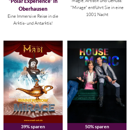
“Polar Experience” in
Magie, Artistik und Genuss:
"Mirage" entführt Sie in eine
Oberhausen
1001 Nacht
Eine Immersive Reise in die
Arktis- und Antarktis!
39% sparen
50% sparen