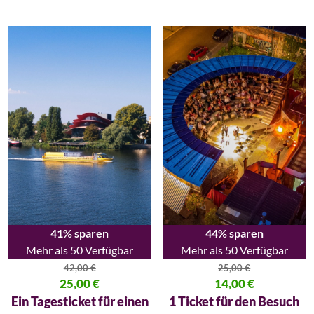
41% sparen
44% sparen
Mehr als 50 Verfügbar
Mehr als 50 Verfügbar
42,00
€
25,00
€
Ursprünglicher Preis war: 42,00 €
25,00
€
Ursprünglicher Preis war: 25,00
14,00
€
Aktueller Preis ist: 25,00 €.
Aktueller Preis ist: 14,00 €.
Ein Tagesticket für einen
1 Ticket für den Besuch