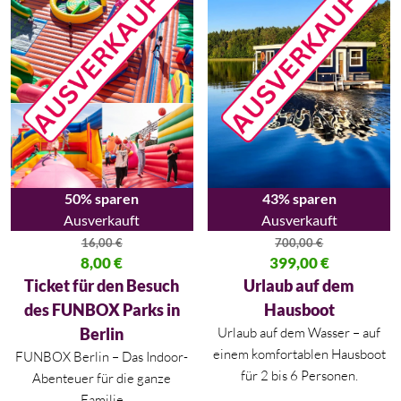
50% sparen
43% sparen
Ausverkauft
Ausverkauft
16,00
€
700,00
€
Ursprünglicher Preis war: 16,00 €
8,00
€
Ursprünglicher Preis war: 700,
399,00
€
Aktueller Preis ist: 8,00 €.
Aktueller Preis ist: 399,00 €.
Ticket für den Besuch
Urlaub auf dem
des FUNBOX Parks in
Hausboot
Berlin
Urlaub auf dem Wasser – auf
einem komfortablen Hausboot
FUNBOX Berlin – Das Indoor-
für 2 bis 6 Personen.
Abenteuer für die ganze
Familie