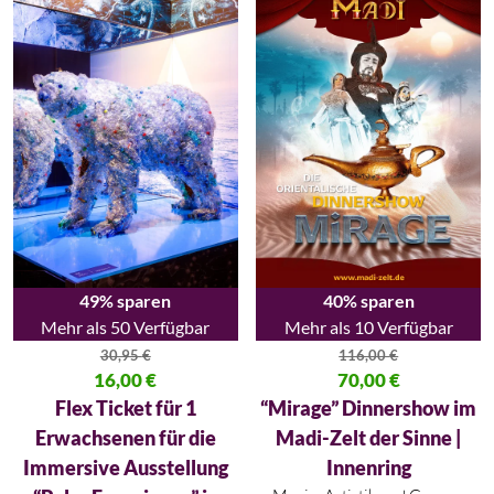
49% sparen
40% sparen
Mehr als 50 Verfügbar
Mehr als 10 Verfügbar
30,95
€
116,00
€
Ursprünglicher Preis war: 30,95 €
16,00
€
Ursprünglicher Preis war: 116,
70,00
€
Aktueller Preis ist: 16,00 €.
Aktueller Preis ist: 70,00 €.
Flex Ticket für 1
“Mirage” Dinnershow im
Erwachsenen für die
Madi-Zelt der Sinne |
Immersive Ausstellung
Innenring