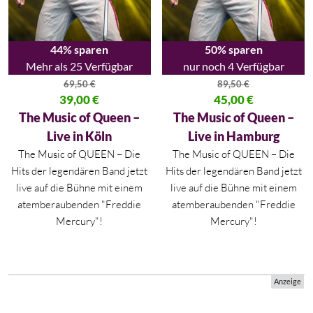
44% sparen
50% sparen
Mehr als 25 Verfügbar
nur noch 4 Verfügbar
69,50
€
89,50
€
Ursprünglicher Preis war: 69,50 €
39,00
€
Ursprünglicher Preis war: 89,50
45,00
€
Aktueller Preis ist: 39,00 €.
Aktueller Preis ist: 45,00 €.
The Music of Queen –
The Music of Queen –
Live in Köln
Live in Hamburg
The Music of QUEEN – Die
The Music of QUEEN – Die
Hits der legendären Band jetzt
Hits der legendären Band jetzt
live auf die Bühne mit einem
live auf die Bühne mit einem
atemberaubenden "Freddie
atemberaubenden "Freddie
Mercury"!
Mercury"!
Anzeige