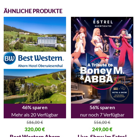
ÄHNLICHE PRODUKTE
46% sparen
56% sparen
Mehr als 20 Verfügbar
nur noch 7 Verfügbar
586,00
€
556,00
€
Ursprünglicher Preis war: 586,00 €
320,00
€
Ursprünglicher Preis war: 556,
249,00
€
Aktueller Preis ist: 320,00 €.
Aktueller Preis ist: 249,00 €.