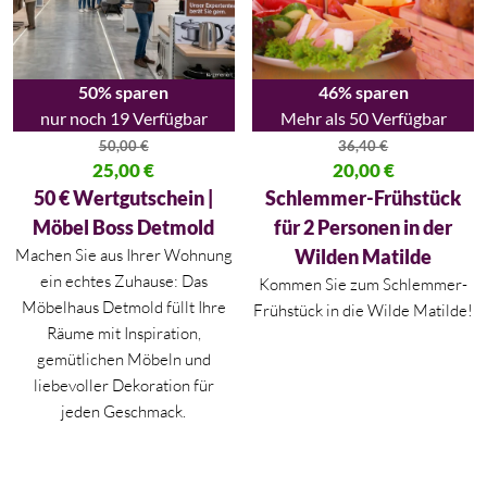
50% sparen
46% sparen
nur noch 19 Verfügbar
Mehr als 50 Verfügbar
50,00
€
36,40
€
Ursprünglicher Preis war: 50,00 €
25,00
€
Ursprünglicher Preis war: 36,40
20,00
€
Aktueller Preis ist: 25,00 €.
Aktueller Preis ist: 20,00 €.
50 € Wertgutschein |
Schlemmer-Frühstück
Möbel Boss Detmold
für 2 Personen in der
Machen Sie aus Ihrer Wohnung
Wilden Matilde
ein echtes Zuhause: Das
Kommen Sie zum Schlemmer-
Möbelhaus Detmold füllt Ihre
Frühstück in die Wilde Matilde!
Räume mit Inspiration,
gemütlichen Möbeln und
liebevoller Dekoration für
jeden Geschmack.