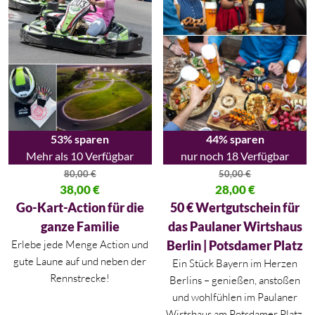
53% sparen
44% sparen
Mehr als 10 Verfügbar
nur noch 18 Verfügbar
80,00
€
50,00
€
Ursprünglicher Preis war: 80,00 €
38,00
€
Ursprünglicher Preis war: 50,00
28,00
€
Aktueller Preis ist: 38,00 €.
Aktueller Preis ist: 28,00 €.
Go-Kart-Action für die
50 € Wertgutschein für
ganze Familie
das Paulaner Wirtshaus
Erlebe jede Menge Action und
Berlin | Potsdamer Platz
gute Laune auf und neben der
Ein Stück Bayern im Herzen
Rennstrecke!
Berlins – genießen, anstoßen
und wohlfühlen im Paulaner
Wirtshaus am Potsdamer Platz.