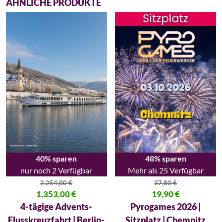
ÄHNLICHE PRODUKTE
40% sparen
48% sparen
nur noch 2 Verfügbar
Mehr als 25 Verfügbar
2.254,00
€
37,80
€
Ursprünglicher Preis war: 2.254,00 €
1.353,00
€
Ursprünglicher Preis war: 37,80
19,90
€
Aktueller Preis ist: 1.353,00 €.
Aktueller Preis ist: 19,90 €.
4-tägige Advents-
Pyrogames 2026 |
Flusskreuzfahrt | Berlin-
Sitzplatz | Chemnitz