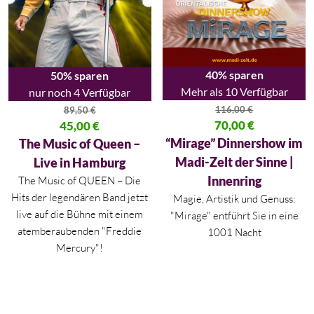
40% sparen
50% sparen
Mehr als 10 Verfügbar
nur noch 4 Verfügbar
116,00
€
89,50
€
Ursprünglicher Preis war: 116,
70,00
€
Ursprünglicher Preis war: 89,50 €
45,00
€
Aktueller Preis ist: 70,00 €.
Aktueller Preis ist: 45,00 €.
“Mirage” Dinnershow im
The Music of Queen –
Madi-Zelt der Sinne |
Live in Hamburg
Innenring
The Music of QUEEN – Die
Hits der legendären Band jetzt
Magie, Artistik und Genuss:
live auf die Bühne mit einem
"Mirage" entführt Sie in eine
atemberaubenden "Freddie
1001 Nacht
Mercury"!