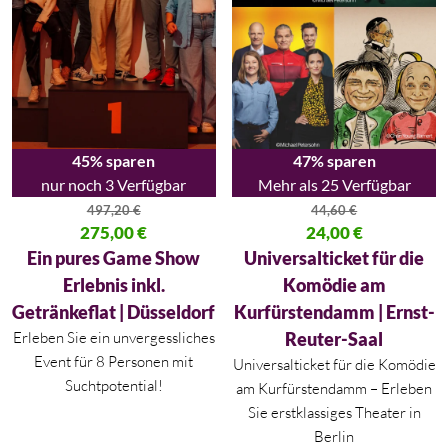
45% sparen
47% sparen
nur noch 3 Verfügbar
Mehr als 25 Verfügbar
497,20
€
44,60
€
Ursprünglicher Preis war: 497,20 €
275,00
€
Ursprünglicher Preis war: 44,60
24,00
€
Aktueller Preis ist: 275,00 €.
Aktueller Preis ist: 24,00 €.
Ein pures Game Show
Universalticket für die
Erlebnis inkl.
Komödie am
Getränkeflat | Düsseldorf
Kurfürstendamm | Ernst-
Erleben Sie ein unvergessliches
Reuter-Saal
Event für 8 Personen mit
Universalticket für die Komödie
Suchtpotential!
am Kurfürstendamm – Erleben
Sie erstklassiges Theater in
Berlin