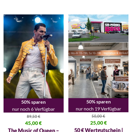
50% sparen
50% sparen
nur noch 19 Verfügbar
nur noch 6 Verfügbar
50,00
€
89,50
€
Ursprünglicher Preis war: 50,00
25,00
€
Ursprünglicher Preis war: 89,50 €
45,00
€
Aktueller Preis ist: 25,00 €.
Aktueller Preis ist: 45,00 €.
50 € Wertgutschein |
The Music of Queen –