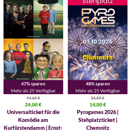
47% sparen
48% sparen
Mehr als 25 Verfügbar
Mehr als 25 Verfügbar
44,60
€
26,80
€
Ursprünglicher Preis war: 44,60 €
24,00
€
Ursprünglicher Preis war: 26,80
14,00
€
Aktueller Preis ist: 24,00 €.
Aktueller Preis ist: 14,00 €.
Universalticket für die
Pyrogames 2026 |
Komödie am
Stehplatzticket |
Kurfürstendamm | Ernst-
Chemnitz