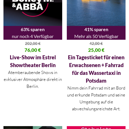
63% sparen
41% sparen
nur noch 4 Verfügbar
Mehr als 50 Verfügbar
202,00
€
42,00
€
Ursprünglicher Preis war: 202,00 €
76,00
€
Ursprünglicher Preis war: 42,00
25,00
€
Aktueller Preis ist: 76,00 €.
Aktueller Preis ist: 25,00 €.
Live-Show im Estrel
Ein Tagesticket für einen
Showtheater Berlin
Erwachsenen + Fahrrad
Atemberaubende Shows in
für das Wassertaxi in
exklusiver Atmosphäre direkt in
Potsdam
Berlin.
Nimm dein Fahrrad mit an Bord
und erkunde Potsdam und seine
Umgebung auf die
abwechslungsreichste Art.