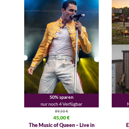
50% sparen
nur noch 4 Verfügbar
89,50
€
Ursprüng
Ursprünglicher Preis war: 89,50 €
45,00
€
Aktueller
Aktueller Preis ist: 45,00 €.
E
The Music of Queen – Live in