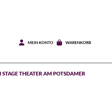
Zum Inhal
MEIN KONTO
WARENKORB
M STAGE THEATER AM POTSDAMER