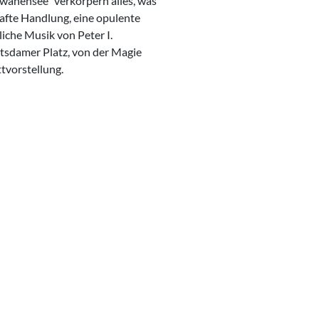
hwanensee“ verkörpern alles, was
afte Handlung, eine opulente
iche Musik von Peter I.
otsdamer Platz, von der Magie
tvorstellung.