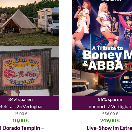
34% sparen
56% sparen
Mehr als 25 Verfügbar
nur noch 7 Verfügbar
15,00
€
556,00
€
licher Preis war: 15,00 €
10,00
€
Ursprünglicher Preis war: 556
249,00
€
 Preis ist: 10,00 €.
Aktueller Preis ist: 249,00 €.
l Dorado Templin –
Live-Show im Estre