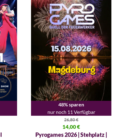
48% sparen
nur noch 11 Verfügbar
26,80
€
,00 €
Ursprünglicher Preis war: 26,80 €
14,00
€
Aktueller Preis ist: 14,00 €.
l
Pyrogames 2026 | Stehplatz |