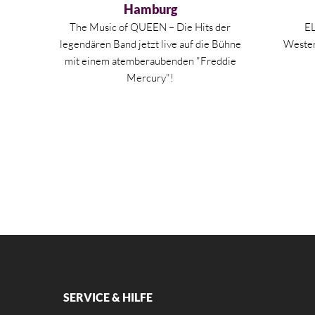
Hamburg
E
The Music of QUEEN – Die Hits der
Wester
legendären Band jetzt live auf die Bühne
mit einem atemberaubenden "Freddie
Mercury"!
SERVICE & HILFE