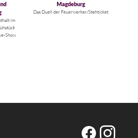
und
Magdeburg
g
Das Duell der Feuerwerker/Stehticket
thalt im
rühstück
ive-Show