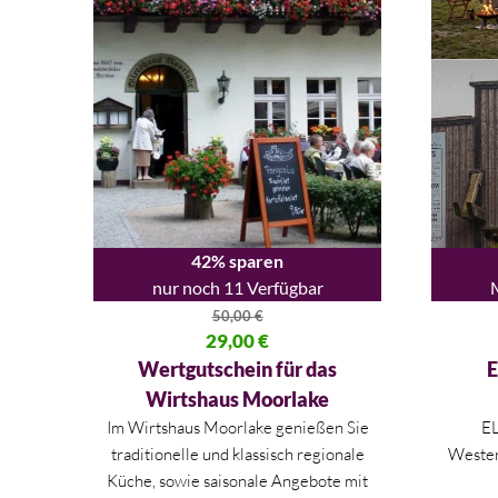
42% sparen
nur noch 11 Verfügbar
50,00
€
Ursprünglicher Preis war: 50,00 €
29,00
€
Ursprüng
Aktueller Preis ist: 29,00 €.
Aktueller
Wertgutschein für das
E
Wirtshaus Moorlake
Im Wirtshaus Moorlake genießen Sie
E
traditionelle und klassisch regionale
Wester
Küche, sowie saisonale Angebote mit