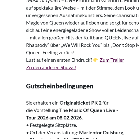
Music of Queen – Live!
Frontmann Valentin L. Findli
auf spektakuläre Weise – mit der Stimme, dem Look
unvergessenen Ausnahmekünstlers. Seine charismatis
Magie von Queen wieder aufleben und sorgt für echt
sich auf eine energiegeladene Show voller Leidenscha
– mit allen großen Hits der Kultband QUEEN, live a
Rhapsody“ über „We Will Rock You“ bis „Don’t Stop 
Queen-Feeling zurück!
Lust auf einen ersten Eindruck?
Zum Trailer
Zu den anderen Shows!
Gutscheinbedingungen
Sie erhalten ein
Originalticket
PK 2
für
die Vorstellung
The Music Of Queen Live -‌ ‌
Tour 2026 am 08.02.2026.
• Festgelegte Sitzplätze.
• Ort der Veranstaltung:
Marientor Duisburg,