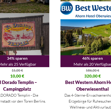
34% sparen
46% sparen
Mehr als 25 Verfügbar
Mehr als 20 Verfügba
15,00
€
586,00
€
licher Preis war: 15,00 €
10,00
€
Ursprünglicher Preis war: 586
320,00
€
 Preis ist: 10,00 €.
Aktueller Preis ist: 320,00 €.
l Dorado Templin –
Best Western Ahorn Ho
Campingplatz
Oberwiesenthal
LDORADO Templin - Die
Das 4-Sterne-Erwachsenenho
nstadt vor den Toren Berlins.
Erzgebirge für Ruhesuche
Wellness- und Aktivurlaub