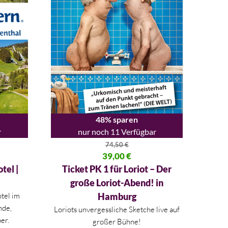
48% sparen
r
nur noch 11 Verfügbar
74,50
€
,00 €
Ursprünglicher Preis war: 74,50 €
39,00
€
Aktueller Preis ist: 39,00 €.
tel |
Ticket PK 1 für Loriot – Der
große Loriot-Abend! in
tel im
Hamburg
nde,
Loriots unvergessliche Sketche live auf
er.
großer Bühne!