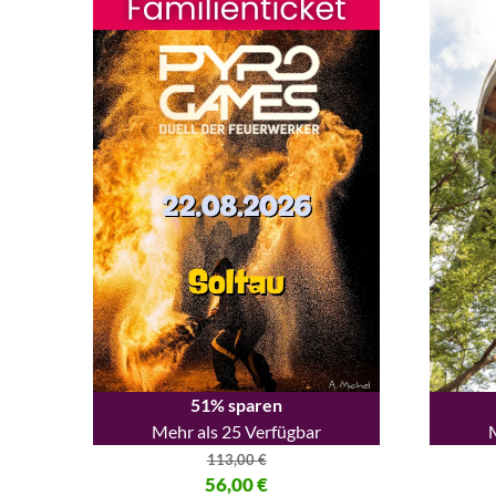
51% sparen
Mehr als 25 Verfügbar
113,00
€
Ursprünglicher Preis war: 113,00 €
56,00
€
Ursprüng