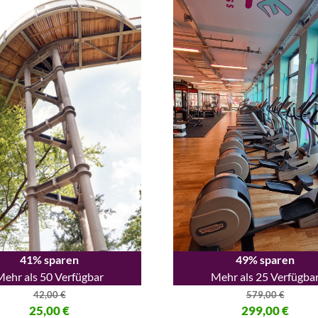
49% sparen
41% sparen
Mehr als 25 Verfügba
Mehr als 50 Verfügbar
579,00
€
42,00
€
Ursprünglicher Preis war: 579
299,00
€
licher Preis war: 42,00 €
25,00
€