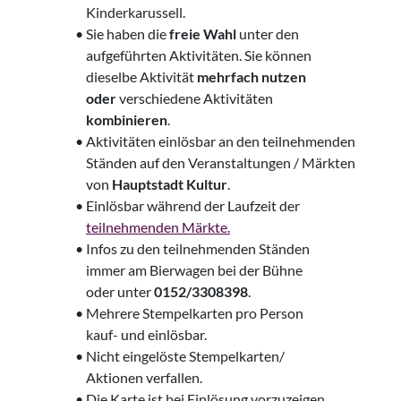
‍
Kinderkarussell.
• Sie haben die
freie Wahl
unter den
‍ aufgeführten Aktivitäten. Sie können
‍ dieselbe Aktivität
mehrfach nutzen
‍
oder
verschiedene Aktivitäten
‍
kombinieren
.
•
Aktivitäten einlösbar an den
teilnehmenden
‍
Ständen auf den
Veranstaltungen / Märkten
‍
von
Hauptstadt Kultur
.
• Einlösbar während der Laufzeit der
‍
teilnehmenden Märkte.
• Infos zu den teilnehmenden Ständen
‍ immer am Bierwagen bei der Bühne
‍ oder unter
0152/3308398
.
• Mehrere Stempelkarten pro Person
‍ kauf- und einlösbar.
• Nicht eingelöste Stempelkarten/
‍ Aktionen verfallen.
• Die Karte ist bei Einlösung
vorzuzeigen.