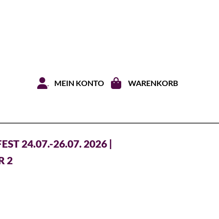
Zum Inhal
MEIN KONTO
WARENKORB
T 24.07.-26.07. 2026 |
R 2