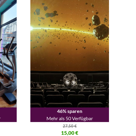
46% sparen
r
Mehr als 50 Verfügbar
27,50
€
,00 €
Ursprünglicher Preis war: 27,50 €
15,00
€