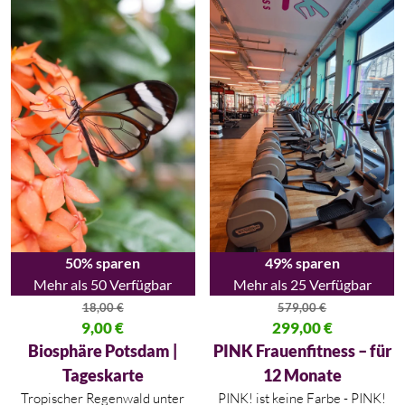
50% sparen
49% sparen
Mehr als 50 Verfügbar
Mehr als 25 Verfügbar
18,00
€
579,00
€
Ursprünglicher Preis war: 18,00 €
9,00
€
Ursprünglicher Preis war: 579,
299,00
€
Aktueller Preis ist: 9,00 €.
Aktueller Preis ist: 299,00 €.
Biosphäre Potsdam |
PINK Frauenfitness – für
Tageskarte
12 Monate
Tropischer Regenwald unter
PINK! ist keine Farbe - PINK!