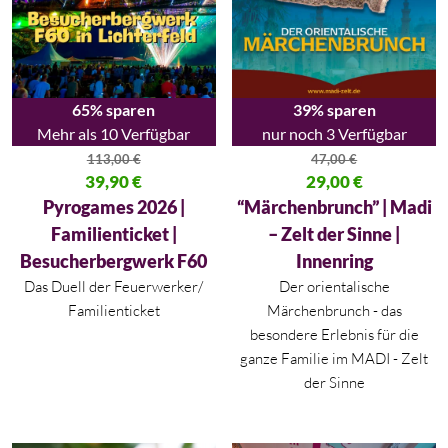
65% sparen
39% sparen
Mehr als 10 Verfügbar
nur noch 3 Verfügbar
113,00
€
47,00
€
Ursprünglicher Preis war: 113,00 €
39,90
€
Ursprünglicher Preis war: 47,00
29,00
€
Aktueller Preis ist: 39,90 €.
Aktueller Preis ist: 29,00 €.
Pyrogames 2026 |
“Märchenbrunch” | Madi
Familienticket |
– Zelt der Sinne |
Besucherbergwerk F60
Innenring
Das Duell der Feuerwerker/
Der orientalische
Familienticket
Märchenbrunch - das
besondere Erlebnis für die
ganze Familie im MADI - Zelt
der Sinne