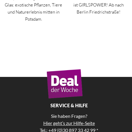
Glas: exotische Pflanzen, Tiere
ist GIRLSPOWER! Ab nach
und Naturerlebnis mitten in
Berlin Friedrichstraße!
Potsdam.
SERVICE & HILFE
Sie haben Fragen?
Hier geht’s zur Hilfe-Seite
Tel.: +49 (0)30 897 33 42 99 *