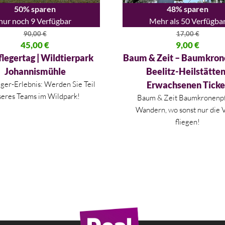
50% sparen
48% sparen
nur noch 9 Verfügbar
Mehr als 50 Verfügba
90,00
€
17,00
€
licher Preis war: 90,00 €
45,00
€
Ursprünglicher Preis war: 17,
9,00
€
 Preis ist: 45,00 €.
Aktueller Preis ist: 9,00 €.
flegertag | Wildtierpark
Baum & Zeit – Baumkron
Johannismühle
Beelitz-Heilstätten
eger-Erlebnis: Werden Sie Teil
Erwachsenen Ticke
seres Teams im Wildpark!
Baum & Zeit Baumkronenpf
Wandern, wo sonst nur die 
fliegen!