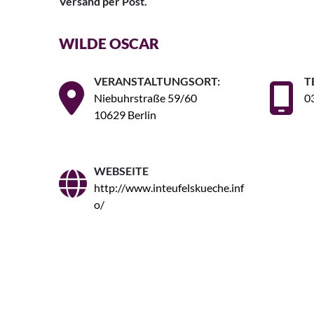
Versand per Post.
WILDE OSCAR
VERANSTALTUNGSORT:
T
Niebuhrstraße 59/60
0
10629 Berlin
WEBSEITE
http://www.inteufelskueche.inf
o/