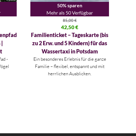
50% sparen
r
Mehr als 50 Verfügbar
85,00
€
00 €
Ursprünglicher Preis war: 85,00 €
42,50
€
Aktueller Preis ist: 42,50 €.
enpfad
Familienticket – Tageskarte (bis
 |
zu 2 Erw. und 5 Kindern) für das
t
Wassertaxi in Potsdam
ad -
Ein besonderes Erlebnis für die ganze
Vögel
Familie – flexibel, entspannt und mit
herrlichen Ausblicken.