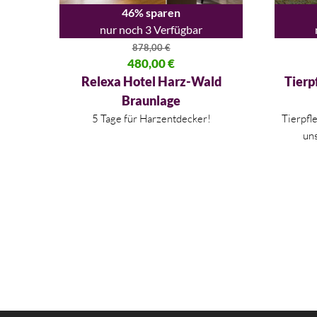
46% sparen
nur noch 3 Verfügbar
878,00
€
Ursprünglicher Preis war: 878,00 €
480,00
€
Ursprüng
Aktueller Preis ist: 480,00 €.
Aktueller
Relexa Hotel Harz-Wald
Tierp
Braunlage
5 Tage für Harzentdecker!
Tierpfl
un