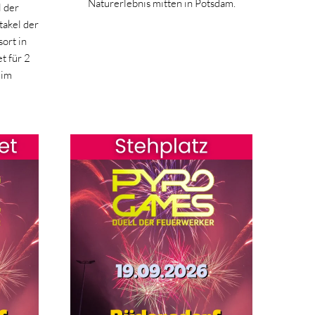
Naturerlebnis mitten in Potsdam.
l der
takel der
ort in
t für 2
 im