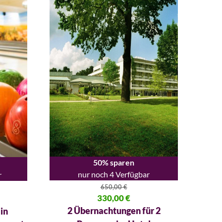
50% sparen
nur noch 4 Verfügbar
r
650,00
€
Ursprünglicher Preis war: 650,00 €
330,00
€
,60 €
Aktueller Preis ist: 330,00 €.
2 Übernachtungen für 2
in