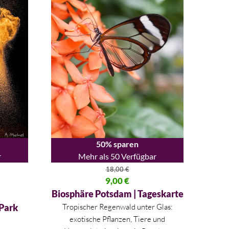
50% sparen
r
Mehr als 50 Verfügbar
18,00
€
,00 €
Ursprünglicher Preis war: 18,00 €
9,00
€
Aktueller Preis ist: 9,00 €.
Biosphäre Potsdam | Tageskarte
 Park
Tropischer Regenwald unter Glas:
exotische Pflanzen, Tiere und