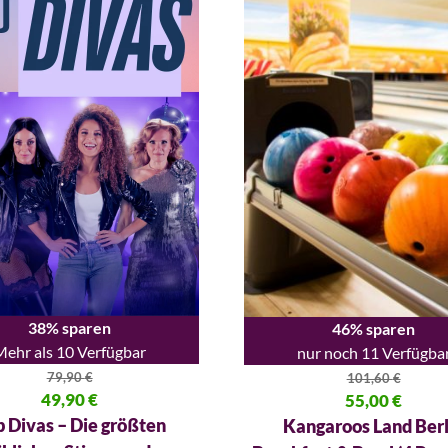
38% sparen
46% sparen
Mehr als 10 Verfügbar
nur noch 11 Verfügba
79,90
€
101,60
€
licher Preis war: 79,90 €
49,90
€
Ursprünglicher Preis war: 101
55,00
€
 Preis ist: 49,90 €.
Aktueller Preis ist: 55,00 €.
 Divas – Die größten
Kangaroos Land Berl