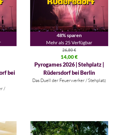
48% sparen
r
Mehr als 25 Verfügbar
26,80
€
,00 €
Ursprünglicher Preis war: 26,80 €
14,00
€
Aktueller Preis ist: 14,00 €.
Pyrogames 2026 | Stehplatz |
orf bei
Rüdersdorf bei Berlin
Das Duell der Feuerwerker / Stehplatz
r /