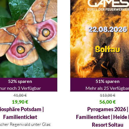
52% sparen
51% sparen
nur noch 3 Verfügbar
Mehr als 25 Verfügba
41,00
€
113,00
€
licher Preis war: 41,00 €
19,90
€
Ursprünglicher Preis war: 113
56,00
€
 Preis ist: 19,90 €.
Aktueller Preis ist: 56,00 €.
iosphäre Potsdam |
Pyrogames 2026 |
Familienticket
Familienticket | Heide
scher Regenwald unter Glas:
Resort Soltau