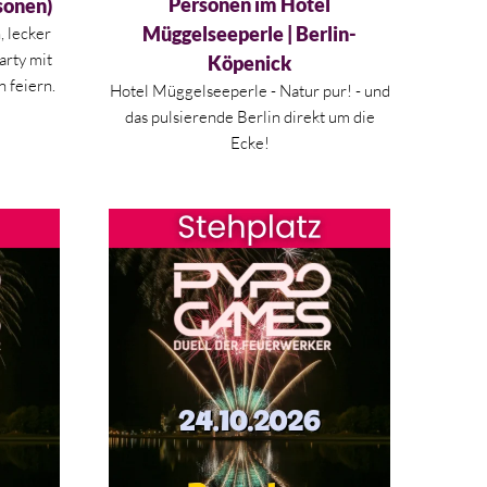
Personen im Hotel
sonen)
Müggelseeperle | Berlin-
 lecker
arty mit
Köpenick
 feiern.
Hotel Müggelseeperle - Natur pur! - und
das pulsierende Berlin direkt um die
Ecke!