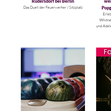
Rüdersdorf bei Berlin
wei
Das Duell der Feuerwerker / Sitzplatz
Popg
Erleb
Whitne
und Adele