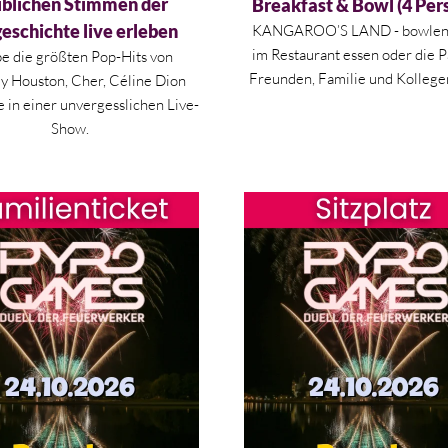
blichen Stimmen der
Breakfast & Bowl (4 Per
eschichte live erleben
KANGAROO’S LAND - bowlen,
im Restaurant essen oder die P
e die größten Pop-Hits von
Freunden, Familie und Kollegen
y Houston, Cher, Céline Dion
 in einer unvergesslichen Live-
Show.