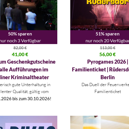
50% sparen
51% sparen
nur noch 3 Verfügbar
nur noch 20 Verfügba
82,00
€
113,00
€
licher Preis war: 82,00 €
41,00
€
Ursprünglicher Preis war: 113
56,00
€
 Preis ist: 41,00 €.
Aktueller Preis ist: 56,00 €.
um Geschenkgutscheine
Pyrogames 2026 |
 alle Aufführungen im
Familienticket | Rüdersd
liner Kriminaltheater
Berlin
risch gute Unterhaltung in
Das Duell der Feuerwerke
lenter Qualität, gültig vom
Familienticket
.2026 bis zum 30.10.2026!