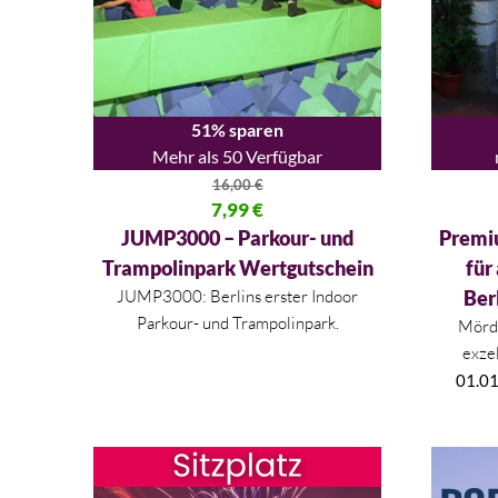
51% sparen
Mehr als 50 Verfügbar
16,00
€
Ursprünglicher Preis war: 16,00 €
7,99
€
Ursprüng
Aktueller Preis ist: 7,99 €.
Aktueller
JUMP3000 – Parkour- und
Premi
Trampolinpark Wertgutschein
für
JUMP3000: Berlins erster Indoor
Ber
Parkour- und Trampolinpark.
Mörde
exzel
01.01