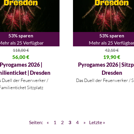
53% sparen
53% sparen
Mehr als 25 Verfügbar
Mehr als 25 Verfügba
118,00
€
42,10
€
licher Preis war: 118,00 €
56,00
€
Ursprünglicher Preis war: 42,
19,90
€
 Preis ist: 56,00 €.
Aktueller Preis ist: 19,90 €.
Pyrogames 2026 |
Pyrogames 2026 | Sitzpl
ilienticket | Dresden
Dresden
 Duell der Feuerwerker /
Das Duell der Feuerwerker / S
Familienticket Sitzplatz
Seiten:
«
1
2
3
4
»
Letzte »