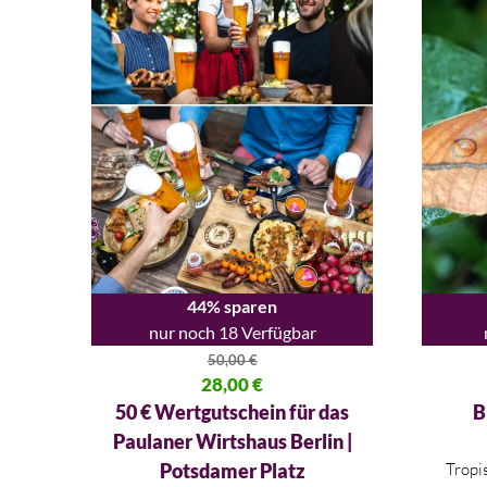
44% sparen
nur noch 18 Verfügbar
50,00
€
Ursprünglicher Preis war: 50,00 €
28,00
€
Ursprüng
Aktueller Preis ist: 28,00 €.
Aktueller
50 € Wertgutschein für das
B
Paulaner Wirtshaus Berlin |
Potsdamer Platz
Tropi