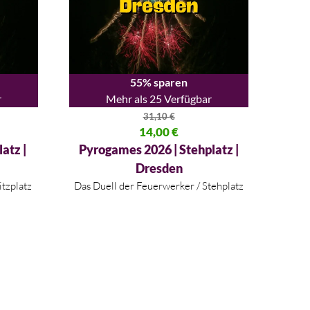
55% sparen
r
Mehr als 25 Verfügbar
31,10
€
10 €
Ursprünglicher Preis war: 31,10 €
14,00
€
Aktueller Preis ist: 14,00 €.
atz |
Pyrogames 2026 | Stehplatz |
Dresden
itzplatz
Das Duell der Feuerwerker / Stehplatz