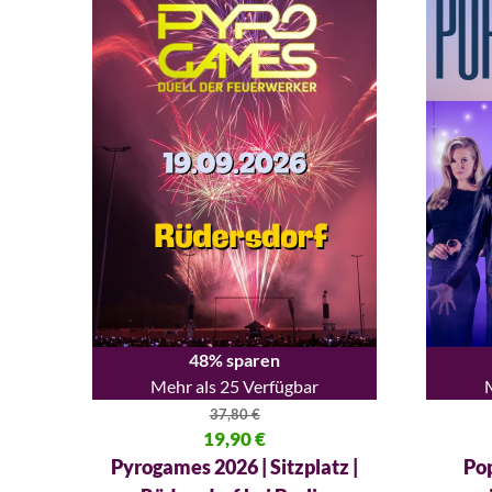
48% sparen
Mehr als 25 Verfügbar
37,80
€
Ursprünglicher Preis war: 37,80 €
19,90
€
Ursprüng
Aktueller Preis ist: 19,90 €.
Aktueller
Pyrogames 2026 | Sitzplatz |
Pop