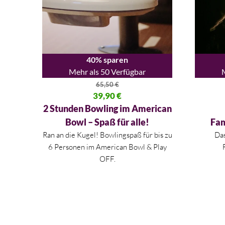
40% sparen
Mehr als 50 Verfügbar
65,50
€
Ursprünglicher Preis war: 65,50 €
39,90
€
Ursprüng
Aktueller Preis ist: 39,90 €.
Aktueller
2 Stunden Bowling im American
Bowl – Spaß für alle!
Fam
Ran an die Kugel! Bowlingspaß für bis zu
Das
6 Personen im American Bowl & Play
OFF.